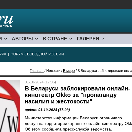
И
АВТОРЫ
В СТРАНЕ
ГАЛЕРЕЯ
УРА
|
ФОРУМ СВОБОДНОЙ РОССИИ
Главная
/ Новости /
В мире
/ В Беларуси заблокировали онлайн-кин
01-10-2024 (17:05)
В Беларуси заблокировали онлайн-
кинотеатр Okko за "пропаганду
насилия и жестокости"
update: 01-10-2024 (17:08)
Министерство информации Беларуси ограничило
доступ на территории страны к онлайн-кинотеатру Okk
Об этом
сообщила
пресс-служба ведомства.