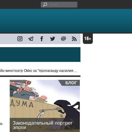
отеатр Okko за "пропаганду насилия и жестокости"
БЛОГ
Законодательный портрет
o.
эпохи