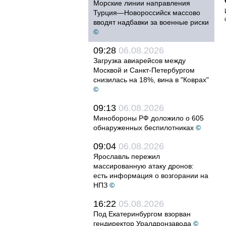
Морские линии направления
Турция—Новороссийск массово
вводят надбавки за военные риски
©
09:28
06.08.2026
Загрузка авиарейсов между
Москвой и Санкт-Петербургом
снизилась на 18%, вина в "Коврах"
©
09:13
06.08.2026
Минобороны РФ доложило о 605
обнаруженных беспилотниках
©
09:04
06.08.2026
Ярославль пережил
массированную атаку дронов:
есть информация о возгорании на
НПЗ
©
16:22
05.08.2026
Под Екатеринбургом взорван
гендиректор Уралдронзавода
©