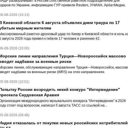
КНДР разворачивает в России собственное ракетное подразделение для
ударов по Украине, информацию ГУР привели Reuters, УНИАН, АрбатМедиа.
06-08-2026 (10:13)
В Киевской области 6 августа объявлен днем траура по 17
убитым мирным жителям
Массированный ракетно-дроновый удар по Киеву и Киевской области в ночь н
5 августа 2026 года привел к гибели 17 человек и ранению 42.
06-08-2026 (10:00)
Морские линии направления Турция—Новороссийск массово
вводят надбавки за военные риски
Морские линии, обслуживающие направление Турция—Новороссийск, массов
вводят надбавки за военные риски (WRS) на этих направлениях.
05-08-2026 (10:01)
Попытку России возродить некий конкурс "Интервидение"
пресекла Саудовская Аравия
Организация международного музыкального конкурса "Интервидение" в 2026
году стоит под вопросом, написал 5 августа ТАСС со ссылкой на...
05-08-2026 (09:48)
Индия отказалась от покупки новых российских истребителей