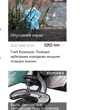
БЛОГ
а
Опускание науки
31.07.2026 15:23
Глеб Кузнецов: Позиция
арбитража порядково мощнее
о
позиции знания.
КОЛОНКА
Быть личностью –
тягчайшее преступление