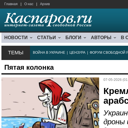
Главная
|
О нас
|
Архив
НОВОСТИ
СТАТЬИ
БЛОГИ
АВТОРЫ
В 
ТЕМЫ
ВОЙНА В УКРАИНЕ
|
ЦЕНЗУРА
|
ФОРУМ СВОБОДНОЙ 
Пятая колонка
07-05-2026 (01
Крем
араб
Украин
дроны 