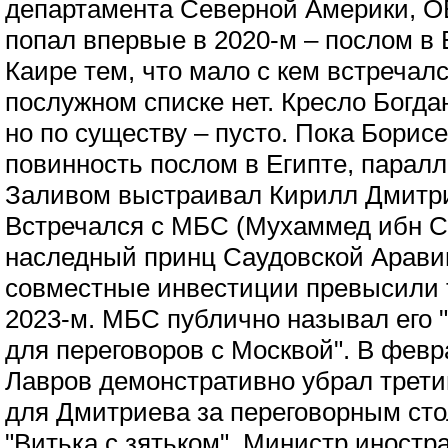
департамента Северной Америки, ОБ
попал впервые в 2020-м – послом в 
Каире тем, что мало с кем встречалс
послужном списке нет. Кресло Богд
но по существу – пусто. Пока Борис
повинность послом в Египте, парал
Заливом выстраивал Кирилл Дмитри
Встречался с МБС (Мухаммед ибн С
наследный принц Саудовской Аравии
совместные инвестиции превысили 
2023-м. МБС публично называл его
для переговоров с Москвой". В февр
Лавров демонстративно убрал трети
для Дмитриева за переговорным сто
"Витька с зятьком". Министр иностр