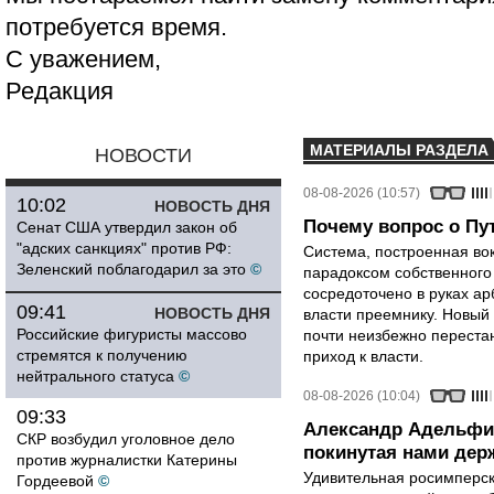
потребуется время.
С уважением,
Редакция
МАТЕРИАЛЫ РАЗДЕЛА
НОВОСТИ
08-08-2026 (10:57)
10:02
НОВОСТЬ ДНЯ
Почему вопрос о Пут
Сенат США утвердил закон об
"адских санкциях" против РФ:
Система, построенная вок
Зеленский поблагодарил за это
©
парадоксом собственного
сосредоточено в руках ар
09:41
НОВОСТЬ ДНЯ
власти преемнику. Новый 
Российские фигуристы массово
почти неизбежно перестан
стремятся к получению
приход к власти.
нейтрального статуса
©
08-08-2026 (10:04)
09:33
Александр Адельфи
СКР возбудил уголовное дело
покинутая нами держ
против журналистки Катерины
Удивительная росимперск
Гордеевой
©