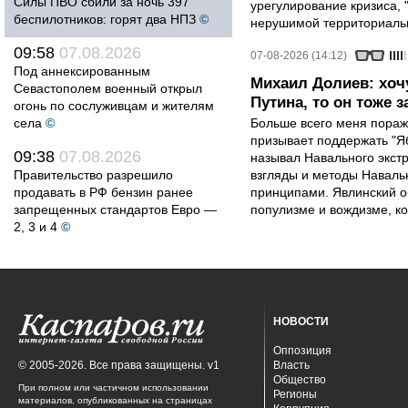
Силы ПВО сбили за ночь 397
урегулирование кризиса, 
беспилотников: горят два НПЗ
©
нерушимой территориальн
09:58
07.08.2026
07-08-2026 (14:12)
Под аннексированным
Михаил Долиев: хочу
Севастополем военный открыл
Путина, то он тоже з
огонь по сослуживцам и жителям
села
©
Больше всего меня поража
призывает поддержать "Яб
09:38
07.08.2026
называл Навального экст
Правительство разрешило
взгляды и методы Наваль
продавать в РФ бензин ранее
принципами. Явлинский о
запрещенных стандартов Евро —
популизме и вождизме, ко
2, 3 и 4
©
НОВОСТИ
Оппозиция
© 2005-2026. Все права защищены. v1
Власть
Общество
При полном или частичном использовании
Регионы
материалов, опубликованных на страницах