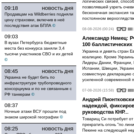
логических связей, спосо
позволявшей узреть очев
09:18
НОВОСТЬ ДНЯ
бесконечная экспансия т
Продавцам на Wildberries подняли
постоянном верхоглядств
цену страховки, включив в неё
последствия атак БПЛА
©
08-08-2026 (00:24)
09:03
Александр Немец: Р
В вузах Петербурга бюджетные
100 баллистических 
места без конкурса заняли 3,4
Украина и девять стран 
тысячи участников СВО и их детей
коалицию. Кроме Украины,
©
Лидеры Дании, Франции, 
Испании, Швеции, Украин
08:45
НОВОСТЬ ДНЯ
совместную декларацию о
Украина не будет бить по
усиленной современной п
инфраструктуре трубопроводного
консорциума и по не связанным с
07-08-2026 (15:58)
РФ танкерам
©
Андрей Пионтковски
08:37
надеждой, фиксиров
Ночные атаки ВСУ прошли под
руководства КНР...
знаком широкой географии
©
Товарищ Си потребует от
прекратить огонь "по лини
08:25
НОВОСТЬ ДНЯ
Пекине на следующей нед