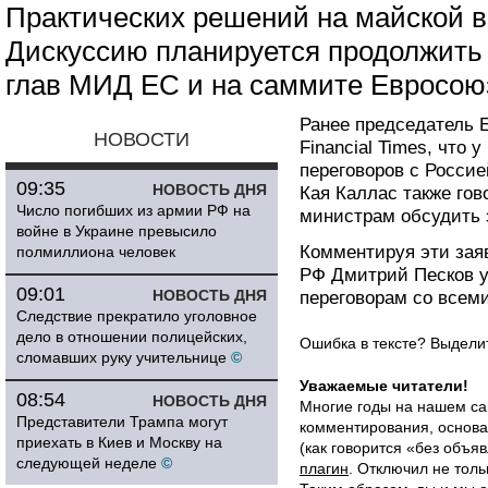
Практических решений на майской в
Дискуссию планируется продолжить 
глав МИД ЕС и на саммите Евросоюз
Ранее председатель 
НОВОСТИ
Financial Times, что
переговоров с Росси
09:35
НОВОСТЬ ДНЯ
Кая Каллас также гов
Число погибших из армии РФ на
министрам обсудить 
войне в Украине превысило
Комментируя эти заяв
полмиллиона человек
РФ Дмитрий Песков у
09:01
НОВОСТЬ ДНЯ
переговорам со всеми
Следствие прекратило уголовное
дело в отношении полицейских,
Ошибка в тексте? Выдел
сломавших руку учительнице
©
Уважаемые читатели!
08:54
НОВОСТЬ ДНЯ
Многие годы на нашем са
Представители Трампа могут
комментирования, основа
приехать в Киев и Москву на
(как говорится «без объ
следующей неделе
©
плагин
. Отключил не толь