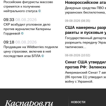
Российские фигуристы массово
Новороссийском ата
стремятся к получению
Дежурные средства ПВО в 
нейтрального статуса
©
украинских беспилотника
09:33
08.08.2026
09-08-2026 (08:35)
СКР возбудил уголовное дело
США намерены разре
против журналистки Катерины
ракеты и пусковые 
Гордеевой
©
Государственный департ
09:18
08.08.2026
разрешить передачу Украи
Продавцам на Wildberries подняли
тактических...
цену страховки, включив в неё
08-08-2026 (10:02)
последствия атак БПЛА
©
Сенат США утвердил
против РФ: Зеленск
Американский Сенат 7 ав
(86 против 11) утвердил з
войну с Украиной.
НОВОСТИ