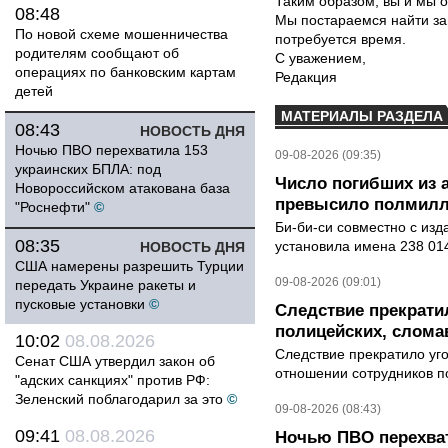
Таким образом, вы и мы о
08:48
Мы постараемся найти за
По новой схеме мошенничества
потребуется время.
родителям сообщают об
С уважением,
операциях по банковским картам
Редакция
детей
МАТЕРИАЛЫ РАЗДЕЛА
08:43
НОВОСТЬ ДНЯ
Ночью ПВО перехватила 153
09-08-2026 (09:35)
украинских БПЛА: под
Число погибших из 
Новороссийском атакована база
превысило полмилл
"Роснефти"
©
Би-би-си совместно с из
08:35
установила имена 238 014
НОВОСТЬ ДНЯ
США намерены разрешить Турции
09-08-2026 (09:01)
передать Украине ракеты и
пусковые установки
©
Следствие прекрати
полицейских, слома
10:02
08.08.2026
Следствие прекратило уг
Сенат США утвердил закон об
отношении сотрудников п
"адских санкциях" против РФ:
Зеленский поблагодарил за это
©
09-08-2026 (08:43)
09:41
08.08.2026
Ночью ПВО перехват