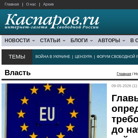
Главная
|
О нас
|
Архив
НОВОСТИ
СТАТЬИ
БЛОГИ
АВТОРЫ
В 
ТЕМЫ
ВОЙНА В УКРАИНЕ
|
ЦЕНЗУРА
|
ФОРУМ СВОБОДНОЙ 
Власть
Главная
/ Н
09-05-2026 (11
Глав
опре
треб
до н