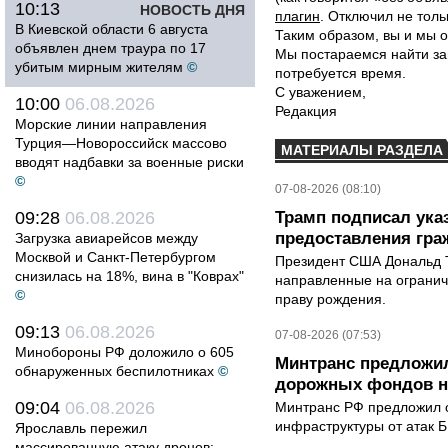
10:13
НОВОСТЬ ДНЯ
плагин
. Отключил не толь
В Киевской области 6 августа
Таким образом, вы и мы о
объявлен днем траура по 17
Мы постараемся найти за
убитым мирным жителям
©
потребуется время.
С уважением,
10:00
06.08.2026
Редакция
Морские линии направления
Турция—Новороссийск массово
МАТЕРИАЛЫ РАЗДЕЛА
вводят надбавки за военные риски
©
07-08-2026 (08:10)
09:28
06.08.2026
Трамп подписал ука
предоставления гра
Загрузка авиарейсов между
Москвой и Санкт-Петербургом
Президент США Дональд Т
снизилась на 18%, вина в "Коврах"
направленные на ограни
©
праву рождения.
09:13
06.08.2026
07-08-2026 (07:53)
Минобороны РФ доложило о 605
Минтранс предложил
обнаруженных беспилотниках
©
дорожных фондов на
09:04
06.08.2026
Минтранс РФ предложил 
инфраструктуры от атак 
Ярославль пережил
массированную атаку дронов: