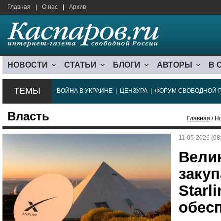
Главная
|
О нас
|
Архив
НОВОСТИ
СТАТЬИ
БЛОГИ
АВТОРЫ
В 
ТЕМЫ
ВОЙНА В УКРАИНЕ
|
ЦЕНЗУРА
|
ФОРУМ СВОБОДНОЙ 
Власть
Главная
/ Н
11-05-2026 (08
Вели
заку
Starl
обес