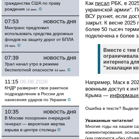
Как
писал
РБК, в 2025
гражданства США по праву
рождения
©
украинской армии". П
14 мин.
ВСУ рухнет, если дос
07:53
НОВОСТЬ ДНЯ
закрыт. К весне 2025
Минтранс предложил
более 50 тысяч термин
использовать средства дорожных
подключена к более 
фондов на защиту дорог от БПЛА
©
29 мин.
Вместе с тем 
ограничивала
07:39
НОВОСТЬ ДНЯ
интернета для
Урал начал утро в режиме
"эскалации к
беспилотной опасности
©
44 мин.
11:15
06.08.2026
Например, Маск в 202
КНДР развернет свое ракетное
военным доступ к инт
подразделение в России для
Крыма —
информаци
нанесения ударов по Украине
©
Ошибка в тексте? Выдел
10:35
НОВОСТЬ ДНЯ
В Москве похоронен очередной
Уважаемые читатели!
генерал — вероятная жертва
Многие годы на нашем са
взрыва в центре столицы
©
комментирования, основа
(как говорится «без объ