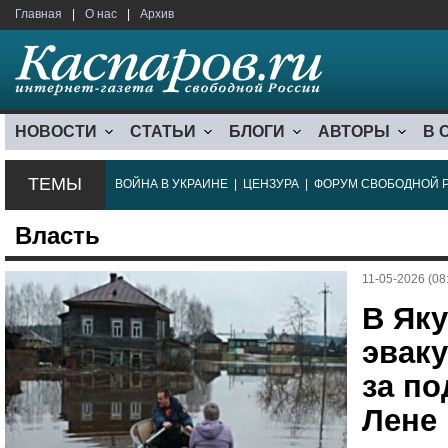
Главная
|
О нас
|
Архив
НОВОСТИ
СТАТЬИ
БЛОГИ
АВТОРЫ
В 
ТЕМЫ
ВОЙНА В УКРАИНЕ
|
ЦЕНЗУРА
|
ФОРУМ СВОБОДНОЙ 
Власть
11-05-2026 (08
В Яку
эваку
за п
Лене