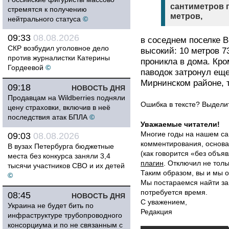
сантиметров п
стремятся к получению
метров,
нейтрального статуса
©
09:33
08.08.2026
в соседнем поселке 
СКР возбудил уголовное дело
высокий: 10 метров 7
против журналистки Катерины
проникла в дома. Кро
Гордеевой
©
паводок затронул ещ
Мирнинском районе, 
09:18
НОВОСТЬ ДНЯ
Продавцам на Wildberries подняли
Ошибка в тексте? Выдел
цену страховки, включив в неё
последствия атак БПЛА
©
Уважаемые читатели!
Многие годы на нашем са
09:03
08.08.2026
комментирования, основа
В вузах Петербурга бюджетные
(как говорится «без объ
места без конкурса заняли 3,4
плагин
. Отключил не толь
тысячи участников СВО и их детей
Таким образом, вы и мы о
©
Мы постараемся найти за
потребуется время.
08:45
НОВОСТЬ ДНЯ
С уважением,
Украина не будет бить по
Редакция
инфраструктуре трубопроводного
консорциума и по не связанным с