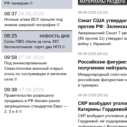
МАТЕРИАЛЫ РАЗДЕЛА
РФ танкерам
©
08-08-2026 (10:02)
08:37
08.08.2026
Ночные атаки ВСУ прошли под
Сенат США утвердил
знаком широкой географии
©
против РФ: Зеленск
Американский Сенат 7 ав
08:25
НОВОСТЬ ДНЯ
(86 против 11) утвердил з
Силы ПВО сбили за ночь 397
войну с Украиной.
беспилотников: горят два НПЗ
©
08-08-2026 (09:41)
09:58
07.08.2026
Российские фигурис
Под аннексированным
получению нейтраль
Севастополем военный открыл
огонь по сослуживцам и жителям
Международный союз конь
села
©
российским фигуристам н
в турнирах.
09:38
07.08.2026
Правительство разрешило
08-08-2026 (09:33)
продавать в РФ бензин ранее
СКР возбудил уголо
запрещенных стандартов Евро —
Катерины Гордеево
2, 3 и 4
©
СКР возбудил уголовное 
Гордеевой, её подозрева
информации о Вооруженн