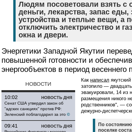
Людям посоветовали взять с 
деньги, лекарства, запас еды,
устройства и теплые вещи, а 
отключить электричество и га
окна и двери.
Энергетики Западной Якутии перев
повышенной готовности и обеспечи
энергообъектов в период весеннего 
Как
написал
якутский 
НОВОСТИ
затопило — двадцать 
эвакуировали, 14 из 
10:02
НОВОСТЬ ДНЯ
размещения никого не
Сенат США утвердил закон об
родственников", — с
"адских санкциях" против РФ:
дежурно-диспетчерск
Зеленский поблагодарил за это
©
По состоянию 
09:41
НОВОСТЬ ДНЯ
поселке соста
Российские фигуристы массово