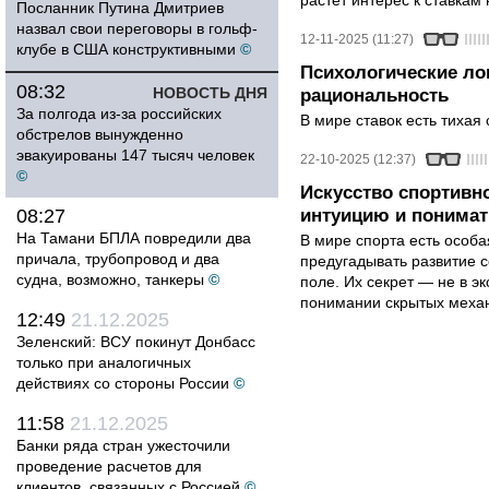
растёт интерес к ставкам
Посланник Путина Дмитриев
назвал свои переговоры в гольф-
12-11-2025 (11:27)
клубе в США конструктивными
©
Психологические лов
08:32
НОВОСТЬ ДНЯ
рациональность
За полгода из-за российских
В мире ставок есть тихая 
обстрелов вынужденно
эвакуированы 147 тысяч человек
22-10-2025 (12:37)
©
Искусство спортивно
08:27
интуицию и понимат
На Тамани БПЛА повредили два
В мире спорта есть особа
причала, трубопровод и два
предугадывать развитие с
судна, возможно, танкеры
©
поле. Их секрет — не в э
понимании скрытых механ
12:49
21.12.2025
Зеленский: ВСУ покинут Донбасс
только при аналогичных
действиях со стороны России
©
11:58
21.12.2025
Банки ряда стран ужесточили
проведение расчетов для
клиентов, связанных с Россией
©