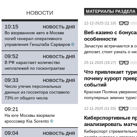
МАТЕРИАЛЫ РАЗДЕЛА
НОВОСТИ
12-12-2025 (11:10)
10:15
НОВОСТЬ ДНЯ
Веб-казино с бонуса
Во взорванном авто в Москве
погиб генерал оперативного
особенности
управления Генштаба Сарваров
©
Зачастую встречаются в с
депозит, стоит узнать о ни
09:52
НОВОСТЬ ДНЯ
В РФ нарастает количество
25-11-2025 (16:27)
неплатежей по госконтрактам
Что привлекает тур
почему курорт прев
09:33
НОВОСТЬ ДНЯ
событий
Число утечек персональных
Красная Поляна уверенно
данных из госсектора составило
популярных зимних турист
73% от общего числа
09:21
12-11-2025 (11:33)
На юге Москвы взорвали
Киберспортивные про
кроссовер Kia Sorento
©
анализировать матч
Киберспорт стремительно 
09:04
НОВОСТЬ ДНЯ