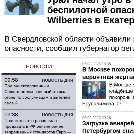
беспилотной опасн
Wilberries в Екате
В Свердловской области объявили
опасности, сообщил губернатор рег
06.08.2026 10:35
НОВОСТИ
В Москве похоро
вероятная жертв
09:58
НОВОСТЬ ДНЯ
В Москве 
Под аннексированным
кладбище 
Севастополем военный открыл
похороны 
огонь по сослуживцам и жителям
села
©
Ерусалимова.
©
09:38
НОВОСТЬ ДНЯ
06.08.2026 09:28
Правительство разрешило
Загрузка авиаре
продавать в РФ бензин ранее
Петербургом сни
запрещенных стандартов Евро —