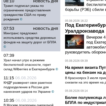
08:10
НОВОСТЬ ДНЯ
беспилотн
Трамп подписал указы по
борьбы (РЭБ) сбили в
ограничению предоставления
гражданства США по праву
рождения
©
05.08.2026 16:22
Под Екатеринбур
07:53
НОВОСТЬ ДНЯ
Уралдронзавода
Минтранс предложил
Вечером 4
использовать средства дорожных
под Екате
фондов на защиту дорог от БПЛА
©
автомобил
руководитель оборонн
07:39
Урал начал утро в режиме
05.08.2026 09:39
беспилотной опасности, горит
На время визита Пут
склад Wilberries в Екатеринбурге
©
цены на бензин на д
11:15
06.08.2026
В Красноярск 3 июля при
снизили на это время на 
КНДР развернет свое ракетное
подразделение в России для
05.08.2026 09:14
нанесения ударов по Украине
©
Более полумесяца л
10:35
06.08.2026
БПЛА по индустриа
В Москве похоронен очередной