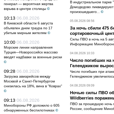
В индустриальном парке 
генерал — вероятная жертва
Домодедово ликвидируют 
взрыва в центре столицы
©
произошедшего...
©
10:13
06.08.2026
05.08.2026 08:56
В Киевской области 6 августа
За ночь сбили 475 б
объявлен днем траура по 17
убитым мирным жителям
©
сортировочный центр
Силы ПВО в ночь на 5 авг
10:00
06.08.2026
Информацию Минобороны 
Морские линии направления
Турция—Новороссийск массово
04.08.2026 10:33
вводят надбавки за военные риски
Число погибших на 
©
Геленджиком выросл
09:28
06.08.2026
Число погибших при атак
Загрузка авиарейсов между
Геленджиком увеличилось
Москвой и Санкт-Петербургом
04.08.2026 09:09
снизилась на 18%, вина в "Коврах"
©
Ночью силы ПВО об
Wildberries поражен
09:13
06.08.2026
ПВО за прошедшую ночь п
Минобороны РФ доложило о 605
России, сообщение Мино
обнаруженных беспилотниках
©