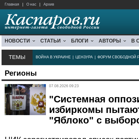
Главная
|
О нас
|
Архив
НОВОСТИ
СТАТЬИ
БЛОГИ
АВТОРЫ
В 
ТЕМЫ
ВОЙНА В УКРАИНЕ
|
ЦЕНЗУРА
|
ФОРУМ СВОБОДНОЙ 
Регионы
07.08.2026 09:23
"Системная оппоз
избиркомы пытаю
"Яблоко" с выбор