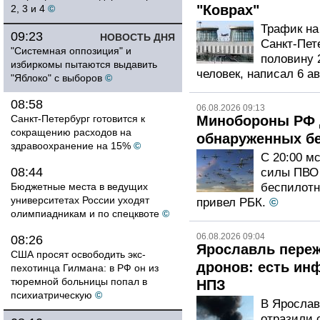
"Коврах"
2, 3 и 4
©
Трафик на
09:23
НОВОСТЬ ДНЯ
Санкт-Пет
"Системная оппозиция" и
половину 
избиркомы пытаются выдавить
человек, написал 6 ав
"Яблоко" с выборов
©
08:58
06.08.2026 09:13
Санкт-Петербург готовится к
Минобороны РФ 
сокращению расходов на
обнаруженных б
здравоохранение на 15%
©
С 20:00 мс
08:44
силы ПВО 
Бюджетные места в ведущих
беспилотн
университетах России уходят
привел РБК.
©
олимпиадникам и по спецквоте
©
06.08.2026 09:04
08:26
Ярославль переж
США просят освободить экс-
дронов: есть ин
пехотинца Гилмана: в РФ он из
тюремной больницы попал в
НПЗ
психиатрическую
©
В Ярослав
отразили 