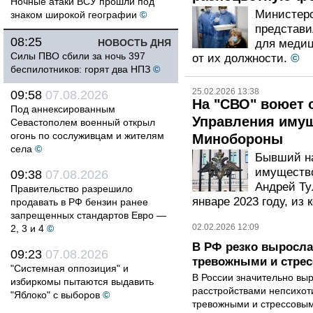
Ночные атаки ВСУ прошли под
Министерс
знаком широкой географии
©
представи
08:25
НОВОСТЬ ДНЯ
для медиц
Силы ПВО сбили за ночь 397
от их должности.
©
беспилотников: горят два НПЗ
©
25.02.2026 13:38
09:58
07.08.2026
На "СВО" воюет 
Под аннексированным
Управления иму
Севастополем военный открыл
огонь по сослуживцам и жителям
Минобороны
села
©
Бывший на
имуществ
09:38
07.08.2026
Андрей Ту
Правительство разрешило
январе 2023 году, из
продавать в РФ бензин ранее
запрещенных стандартов Евро —
02.02.2026 12:09
2, 3 и 4
©
В РФ резко выросла
09:23
07.08.2026
тревожными и стре
"Системная оппозиция" и
В России значительно вы
избиркомы пытаются выдавить
расстройствами непсихот
"Яблоко" с выборов
©
тревожными и стрессовым