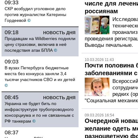
09:33
числе для лечени
СКР возбудил уголовное дело
россиянам
против журналистки Катерины
Исследова
Гордеевой
©
техническ
09:18
проанализ
НОВОСТЬ ДНЯ
проведения регистра
Продавцам на Wildberries подняли
цену страховки, включив в неё
Выводы печальные.
последствия атак БПЛА
©
10.03.2026 11:43
09:03
Почти половина 
В вузах Петербурга бюджетные
заболеваниями с
места без конкурса заняли 3,4
тысячи участников СВО и их детей
Всероссий
©
сотруднич
редких (о
08:45
НОВОСТЬ ДНЯ
"Социальная механика
Украина не будет бить по
инфраструктуре трубопроводного
консорциума и по не связанным с
09.03.2026 16:54
Очередной новац
РФ танкерам
©
желание одеть м
08:37
разноцветную ф