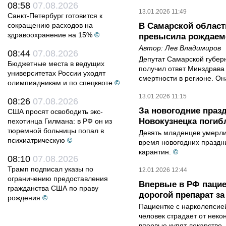
08:58
07.08.2026
13.01.2026 11:49
Санкт-Петербург готовится к
сокращению расходов на
В Самарской област
здравоохранение на 15%
©
превысила рождаем
Автор:
Лев Владимиров
08:44
07.08.2026
Депутат Самарской губер
Бюджетные места в ведущих
получил ответ Минздрава
университетах России уходят
смертности в регионе. Он
олимпиадникам и по спецквоте
©
13.01.2026 11:15
08:26
07.08.2026
За новогодние праз
США просят освободить экс-
Новокузнецка погиб
пехотинца Гилмана: в РФ он из
тюремной больницы попал в
Девять младенцев умерли
психиатрическую
©
время новогодних праздни
карантин.
©
08:10
07.08.2026
Трамп подписал указы по
12.01.2026 12:44
ограничению предоставления
Впервые в РФ пацие
гражданства США по праву
дорогой препарат за
рождения
©
Пациентке с нарколепсие
человек страдает от неко
впервые купят лекарство. 