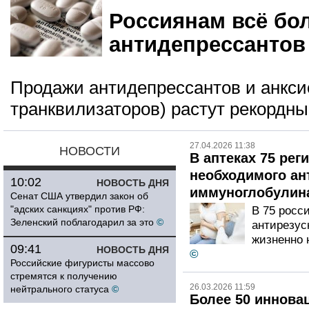
Россиянам всё бо
антидепрессантов
Продажи антидепрессантов и анкси
транквилизаторов) растут рекордн
27.04.2026 11:38
НОВОСТИ
В аптеках 75 рег
необходимого ан
10:02
НОВОСТЬ ДНЯ
иммуноглобулин
Сенат США утвердил закон об
"адских санкциях" против РФ:
В 75 росси
Зеленский поблагодарил за это
©
антирезус
жизненно 
09:41
НОВОСТЬ ДНЯ
©
Российские фигуристы массово
стремятся к получению
26.03.2026 11:59
нейтрального статуса
©
Более 50 иннова