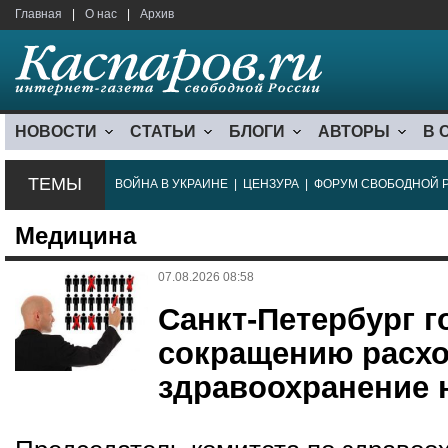
Главная
|
О нас
|
Архив
НОВОСТИ
СТАТЬИ
БЛОГИ
АВТОРЫ
В 
ТЕМЫ
ВОЙНА В УКРАИНЕ
|
ЦЕНЗУРА
|
ФОРУМ СВОБОДНОЙ 
Медицина
07.08.2026 08:58
Санкт-Петербург г
сокращению расхо
здравоохранение 