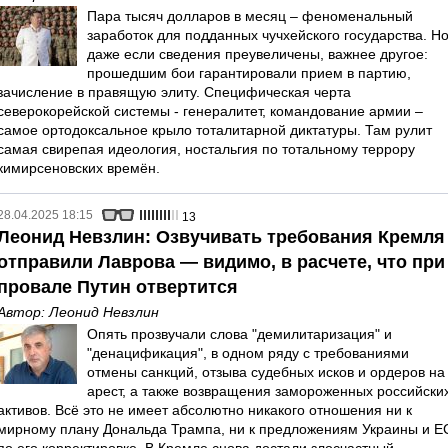
Пара тысяч долларов в месяц – феноменальный
заработок для подданных чучхейского государства. Н
даже если сведения преувеличены, важнее другое:
прошедшим бои гарантировали прием в партию,
зачисление в правящую элиту. Специфическая черта
северокорейской системы - генералитет, командование армии –
самое ортодоксальное крыло тоталитарной диктатуры. Там рулит
самая свирепая идеология, ностальгия по тотальному террору
кимирсеновских времён.
28.04.2025 18:15
13
Леонид Невзлин: Озвучивать требования Кремля
отправили Лаврова — видимо, в расчете, что при
провале Путин отвертится
Автор:
Леонид Невзлин
Опять прозвучали слова "демилитаризация" и
"денацификация", в одном ряду с требованиями
отмены санкций, отзыва судебных исков и ордеров на
арест, а также возвращения замороженных российски
активов. Всё это не имеет абсолютно никакого отношения ни к
мирному плану Дональда Трампа, ни к предложениям Украины и Е