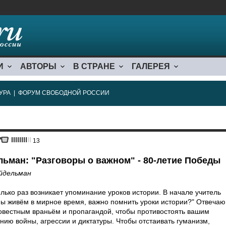
И
АВТОРЫ
В СТРАНЕ
ГАЛЕРЕЯ
УРА
|
ФОРУМ СВОБОДНОЙ РОССИИ
13
ьман: "Разговоры о важном" - 80-летие Победы
йдельман
лько раз возникает упоминание уроков истории. В начале учитель
мы живём в мирное время, важно помнить уроки истории?" Отвечаю
совестным враньём и пропагандой, чтобы противостоять вашим
ию войны, агрессии и диктатуры. Чтобы отстаивать гуманизм,