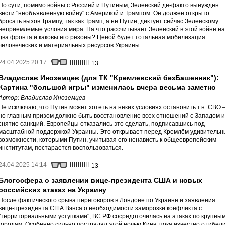
По сути, помимо войны с Россией и Путиным, Зеленский де-факто вынужден
вести "необъявленную войну" с Америкой и Трампом. Он должен открыто
бросать вызов Трампу, так как Трамп, а не Путин, диктует сейчас Зеленскому
неприемлемые условия мира. На что рассчитывает Зеленский в этой войне на
два фронта и каковы его резоны? Ценой будет тотальная мобилизация
человеческих и материальных ресурсов Украины.
24.04.2025 20:17
13
Владислав Иноземцев (для ТК "Кремлевский безБашенник"):
Картина "большой игры" изменилась вчера весьма заметно
Автор:
Владислав Иноземцев
Не исключаю, что Путин может хотеть на неких условиях остановить т.н. СВО 
но главным призом должно быть восстановление всех отношений с Западом и
снятие санкций. Европейцы отказались это сделать, подписавшись под
масштабной поддержкой Украины. Это открывает перед Кремлём удивительн
возможности, которыми Путин, учитывая его ненависть к общеевропейским
институтам, постарается воспользоваться.
24.04.2025 14:14
13
Блогосфера о заявлении вице-президента США и новых
российских атаках на Украину
После фактического срыва переговоров в Лондоне по Украине и заявления
вице-президента США Вэнса о необходимости заморозки конфликта с
"территориальными уступками", ВС РФ сосредоточилась на атаках по крупны
городам. Особенно сильно пострадал этой ночью Киев, пока известно о гибел