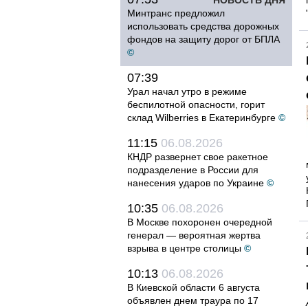
НОВОСТЬ ДНЯ
Минтранс предложил
использовать средства дорожных
фондов на защиту дорог от БПЛА
©
07:39
Урал начал утро в режиме
беспилотной опасности, горит
склад Wilberries в Екатеринбурге
©
11:15
06.08.2026
КНДР развернет свое ракетное
подразделение в России для
нанесения ударов по Украине
©
10:35
06.08.2026
В Москве похоронен очередной
генерал — вероятная жертва
взрыва в центре столицы
©
10:13
06.08.2026
В Киевской области 6 августа
объявлен днем траура по 17