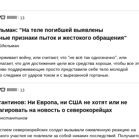
13
льман: "На теле погибшей выявлены
ные признаки пыток и жестокого обращения"
йдельман
ерживает войну, или считают, что "не всё так однозначно", или
олагает, что для достижения цели все средства хороши, чтобы все э
иво поддерживающие просто представили себе тело молодой
 следами от ударов током и с вырезанной гортанью.
13
антинов: Ни Европа, ни США не хотят или не
еагировать на новость о северокорейцах
онстантинов
стием северокорейских солдат вызывали оживленную реакцию на
кого участия не повлекли за собой никаких последствий. Получаетс