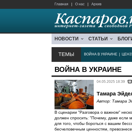
Главная
|
О нас
|
Архив
НОВОСТИ
СТАТЬИ
БЛОГ
ТЕМЫ
ВОЙНА В УКРАИНЕ
|
ЦЕНЗ
ВОЙНА В УКРАИНЕ
04.05.2025 18:39
Тамара Эйдел
Автор:
Тамара Э
В сценарии "Разговора о важном" неско
должен спросить: "Почему, даже если 
для того, чтобы бороться с вашим бес
бесчеловечным ценностям, превознесен