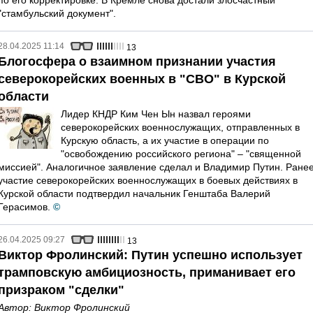
по его корректировке. В Кремле снова достали злосчастный
"стамбульский документ".
28.04.2025 11:14
13
Блогосфера о взаимном признании участия
северокорейских военных в "СВО" в Курской
области
Лидер КНДР Ким Чен Ын назвал героями
северокорейских военнослужащих, отправленных в
Курскую область, а их участие в операции по
"освобождению российского региона" – "священной
миссией". Аналогичное заявление сделал и Владимир Путин. Ране
участие северокорейских военнослужащих в боевых действиях в
Курской области подтвердил начальник Генштаба Валерий
Герасимов.
©
26.04.2025 09:27
13
Виктор Фролинский: Путин успешно использует
трамповскую амбициозность, приманивает его
призраком "сделки"
Автор:
Виктор Фролинский