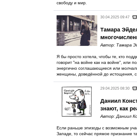
свободу и мир.
30.04.2025 09:47
Тамара Эйде
многочислен
Автор:
Тамара Э
Я бы просто хотела, чтобы те, кто подд
говорит "на войне как на войне", или п
энергично соглашающиеся или молчал
женщины, доведённой до истощения, со
29.04.2025 08:30
Даниил Конст
знают, как р
Автор:
Даниил К
Если раньше эпизоды с возможным уча
Западе, то сейчас прямое признание та