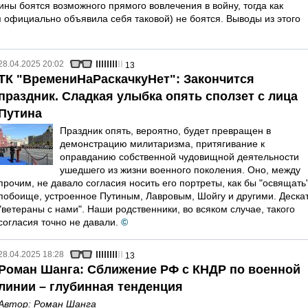
аины боятся возможного прямого вовлечения в войну, тогда как
 официально объявила себя таковой) не боятся. Выводы из этого
28.04.2025 20:02
13
ТК "ВремениНаРаскачкуНет": Закончится
праздник. Сладкая улыбка опять сползет с лица
Путина
Праздник опять, вероятно, будет превращен в
демонстрацию милитаризма, притягивание к
оправданию собственной чудовищной деятельности
ушедшего из жизни военного поколения. Оно, между
прочим, не давало согласия носить его портреты, как бы "освящать
побоище, устроенное Путиным, Лавровым, Шойгу и другими. Дескат
"ветераны с нами". Наши родственники, во всяком случае, такого
согласия точно не давали.
©
28.04.2025 18:28
13
Роман Шанга: Сближение РФ с КНДР по военной
линии – глубинная тенденция
Автор:
Роман Шанга