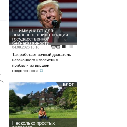
I – иммунитет для
лояльных: приватизация
государственной
безнаказанности
04.08.2026 16:16
Так работает вечный двигатель
незаконного извлечения
прибыли из высшей
госдолжности.
©
"
ь,
БЛОГ
Несколько простых