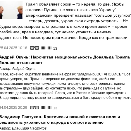
Трамп объявляет сроки – то неделя, то две. Якобы
согласие Путина "не захватывать всю Украину"
американский президент называет "большой уступкой
– теперь, дескать, украинская очередь уступать… Не
будем морализировать, спрашивать в какое время живём – время
разбойное, время негодяев, тут нечего уточнять и нечему
удивляться. Но посмотрим прагматично. Вроде как по-трамповски.
25.04.2025 10:18
13
Андрей Окунь: Нарочитая эмоциональность Дональда Трампа
больше отталкивает
Автор:
Андрей Окунь
И все, конечно, обратили внимание на фразу: "Владимир, ОСТАНОВИСЬ!" Вот
прямо уверен, что Трамп намеренно не дописал фамилию, чтобы его
высказывание получило некую дипломатическую многовекторность: одним
выстрелом — двух зайцев. Из контекста ясно, что речь идёт о Путине, но
политика должна быть коварной. Благо, что в России и Украине президенты
Владимиры, поэтому можно не заморачиваться и бить сразу по обоим дуплет
24.04.2025 20:29
13
Владимир Пастухов: Критически важной окажется воля и
решимость украинского народа к сопротивлению
Автор:
Владимир Пастухов